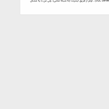
سلام .. خسته نباشید..از دوستان اگه کسی در این مورد اطلاعاتی داره خواهشاً کمکم کنن.. راستش من میخوام یه برنامه کتابخانه تحت کلاینت و سرور بنویسم (دلفی7 و SQL Server 2000)...اونم از طریق اینترنت (نه شبکه محلی). ولی من با یه مشکل