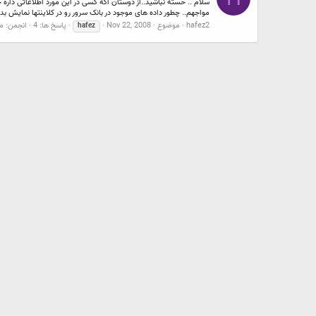
مواجهم.. چطور داده های موجود در بانک سرور رو در کلاینتها نمایش بده
hafez2
موضوع
Nov 22, 2008
پاسخ ها: 4
انجمن:
من
hafez