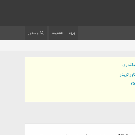
ورود
عضویت
جستجو
کندری