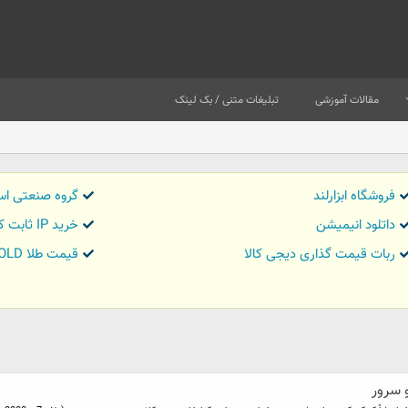
مقالات آموزشی
تبلیغات متنی / بک لینک
فروشگاه ابزارلند
گروه صنعتی اس
داتلود انیمیشن
خرید IP ثابت کاور تریدر
ربات قیمت گذاری دیجی کالا
قیمت طلا GOLD
 سرور