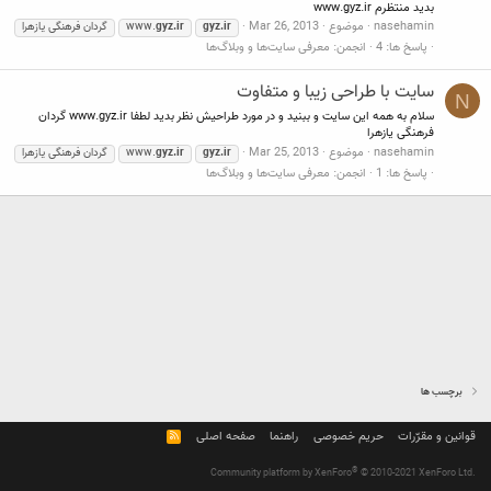
بدید منتظرم www.gyz.ir
nasehamin
موضوع
Mar 26, 2013
gyz.ir
gyz.ir
www.
گردان فرهنگی یازهرا
پاسخ ها: 4
انجمن:
معرفی سایت‌ها و وبلاگ‌ها
سایت با طراحی زیبا و متفاوت
N
سلام به همه این سایت و ببنید و در مورد طراحیش نظر بدید لطفا www.gyz.ir گردان
فرهنگی یازهرا
nasehamin
موضوع
Mar 25, 2013
gyz.ir
gyz.ir
www.
گردان فرهنگی یازهرا
پاسخ ها: 1
انجمن:
معرفی سایت‌ها و وبلاگ‌ها
برچسب ها
قوانین و مقرّرات
حریم خصوصی
راهنما
صفحه اصلی
R
S
S
®
Community platform by XenForo
© 2010-2021 XenForo Ltd.