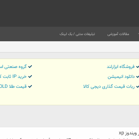
مقالات آموزشی
تبلیغات متنی / بک لینک
فروشگاه ابزارلند
گروه صنعتی اس
داتلود انیمیشن
خرید IP ثابت کاور تریدر
ربات قیمت گذاری دیجی کالا
قیمت طلا GOLD
ندوز xp