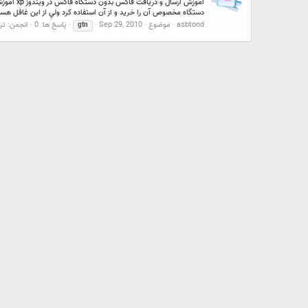
دستگاه مخصوص آن را خريد و از آن استفاده كرد ولي از اين غافل هستن
asbtond
موضوع
Sep 29, 2010
پاسخ ها: 0
انجمن:
تر
gtn