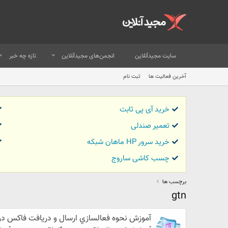
سایت مجیدآنلاین
انجمن‌های مجیدآنلاین
تازه چه خبر
آخرین فعالیت ها
ثبت نام
خرید آی پی ثابت
تعمیر صندلی
خرید سرور HP ماهان شبکه
چسب کاشی ساروج
برچسب ها
gtn
آموزش نحوه فعالسازي ارسال و دريافت فاكس در وي