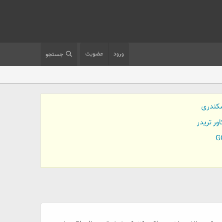
ورود
عضویت
جستجو
کندری