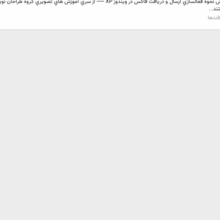
آموزش ارسال و دريافت فاكس بدون دستگاه فاكس در ويندوز xp آموزش نحوه فعالسازي ارسال و درياف
د...
فندها