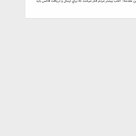
ت فاكس در ويندوز XP ----- از سري آموزش هاي تصويري گروه طراحان نوين مقدمه:: اغلب بيشتر مردم فكر ميكنند كه براي ارسال و دريافت فاكس بايد