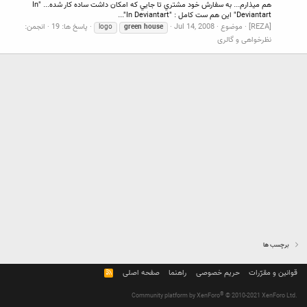
هم ميذارم... به سفارش خود مشتري تا جايي كه امكان داشت ساده كار شده... "In
Deviantart" اين هم ست كامل : "In Deviantart"...
[REZA]
موضوع
Jul 14, 2008
پاسخ ها: 19
انجمن:
logo
green
house
نظرخواهی و گالری
برچسب ها
قوانین و مقرّرات
حریم خصوصی
راهنما
صفحه اصلی
R
S
S
®
Community platform by XenForo
© 2010-2021 XenForo Ltd.