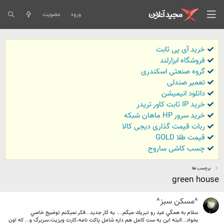
ورود
عضویت
خرید آی پی ثابت
فروشگاه ابزارلند
گروه صنعتی اسکندری
تعمیر صندلی
داتلود انیمیشن
خرید IP ثابت کاور تریدر
خرید سرور HP ماهان شبکه
ربات قیمت گذاری دیجی کالا
قیمت طلا GOLD
چسب کاشی ساروج
برچسب ها
green house
^مسكن سبز^
سلام به همگي عيد رو تبريك ميگم.... يه كار جديد...فكر نميكنم توضيح خاصي
بخواد...البته اين يه ست كامل هم داره شامل پاكت نامه،كارت ويزيت،سربرگ و... كه اون