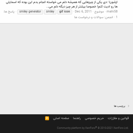
ازشون! :دی یکی از چیزهایی که همیشه دلم می خواسته انجام بدم این بوده که اسمایلی
ها رو ادیت کنم! خصوصا بیشتر از هر چیز دیگه دلم می...
mahi58
موضوع
Dec 6, 2011
پاسخ ها:
smiley generator
smiley
gif
icon
1
انجمن:
سوالات و درخواست ها
برچسب ها
قوانین و مقرّرات
حریم خصوصی
راهنما
صفحه اصلی
R
S
S
®
Community platform by XenForo
© 2010-2021 XenForo Ltd.