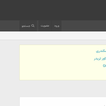
ورود
عضویت
جستجو
کندری