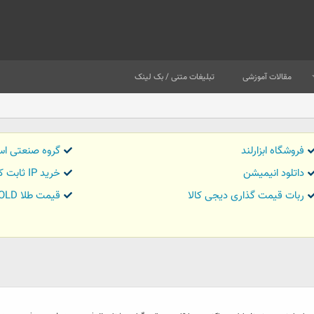
مقالات آموزشی
تبلیغات متنی / بک لینک
فروشگاه ابزارلند
گروه صنعتی اس
داتلود انیمیشن
خرید IP ثابت کاور تریدر
ربات قیمت گذاری دیجی کالا
قیمت طلا GOLD