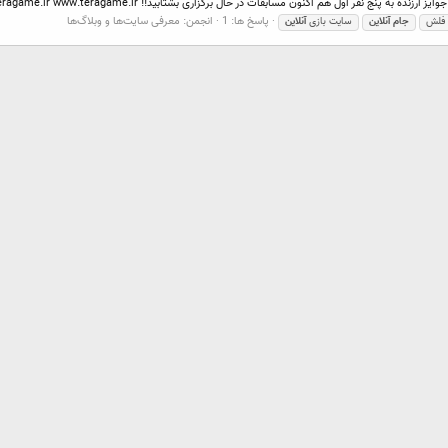
به پنج نفر اول هم اکنون مسابقات در حال برگزاری بشتابید!! teragame.ir www.teragame.ir
پاسخ ها: 1
انجمن:
معرفی سایت‌ها و وبلاگ‌ها
 فلش
جام
آنلاین
سایت بازی
آنلاین