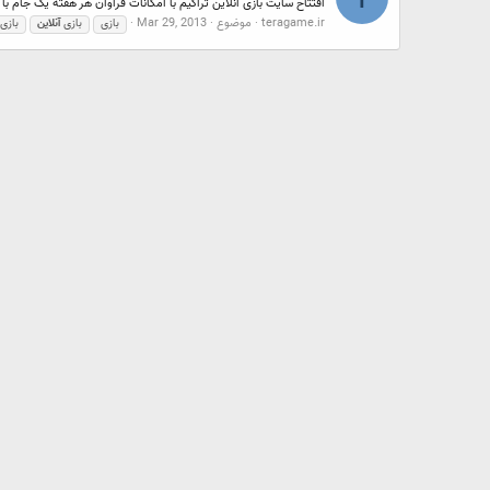
​ افتتاح سایت بازی آنلاین تراگیم با امکانات فراوان هر هفته یک جام با جوایز ارزنده 
teragame.ir
موضوع
Mar 29, 2013
بازی
بازی
آنلاین
بازی