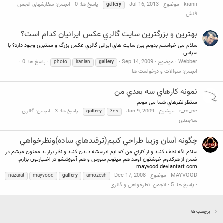
kianii
موضوع
Jul 16, 2013
پاسخ ها: 0
انجمن:
سفارشهای انجمن
gallery
فلش
بهترين و بزرگترين سايت گالري عكس ايرانيان كدام است؟
سلام مي خواستم بدونم بين سايت هاي ايراني گالري عكس بزرگ و معتبري وجود دارد؟ با
سپاس
Webber
موضوع
Sep 14, 2009
پاسخ ها: 0
photo
iranian
gallery
انجمن:
سوالات و درخواست ها
نمونه كارهاي سه بعدي من
منتظر نظرهاي شما مي مونم
r_m_pc
موضوع
Jan 9, 2009
پاسخ ها: 3
انجمن:
گالری
gallery
3ds
سه‌بعدی
چگونه آسان وزيبا طراحي كنيم(ترفندهاي ساده)ونظرخواهي
سلام اگه لطف كنيد و از كاراي من كه ايم ادرسشه ديدن كنيد و نظر بزاريد ممنون ميشم در
ضمن از هركدوم خوشتون اومد هم ميتونم سورس و هم آموزششو در اختيارتون بزارم.
mayvood.deviantart.com
MAYVOOD
موضوع
Dec 17, 2008
nazarat
mayvood
gallery
amozesh
پاسخ ها: 5
انجمن:
نظرخواهی و گالری
برچسب ها