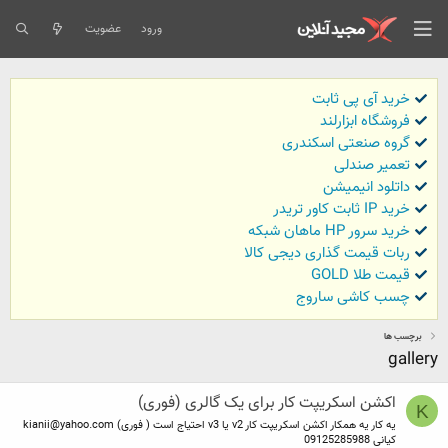
ورود
عضویت
خرید آی پی ثابت
فروشگاه ابزارلند
گروه صنعتی اسکندری
تعمیر صندلی
داتلود انیمیشن
خرید IP ثابت کاور تریدر
خرید سرور HP ماهان شبکه
ربات قیمت گذاری دیجی کالا
قیمت طلا GOLD
چسب کاشی ساروج
برچسب ها
gallery
اکشن اسکریپت کار برای یک گالری (فوری)
K
یه کار یه همکار اکشن اسکریپت کار v2 یا v3 احتیاج است ( فوری)
kianii@yahoo.com
کیانی 09125285988