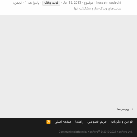
hossein sadeghi
موضوع
Jul 15, 2013
پاسخ ها: 1
انجمن:
فونت
وبلاگ
سایت‌های وبلاگ ساز و مشکلات آنها
برچسب ها
قوانین و مقرّرات
حریم خصوصی
راهنما
صفحه اصلی
R
S
S
®
Community platform by XenForo
© 2010-2021 XenForo Ltd.