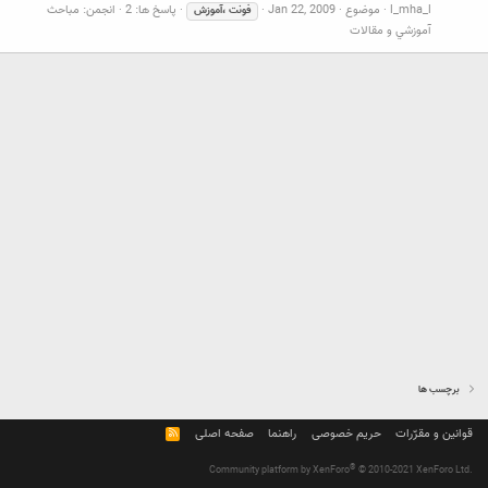
l_mha_l
موضوع
Jan 22, 2009
پاسخ ها: 2
انجمن:
مباحث
فونت
،آموزش
آموزشي و مقالات
برچسب ها
قوانین و مقرّرات
حریم خصوصی
راهنما
صفحه اصلی
R
S
S
®
Community platform by XenForo
© 2010-2021 XenForo Ltd.