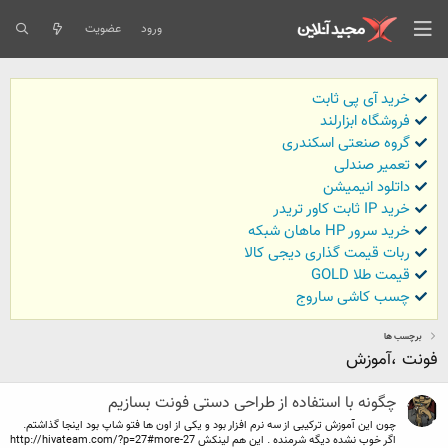
ورود
عضویت
خرید آی پی ثابت
فروشگاه ابزارلند
گروه صنعتی اسکندری
تعمیر صندلی
داتلود انیمیشن
خرید IP ثابت کاور تریدر
خرید سرور HP ماهان شبکه
ربات قیمت گذاری دیجی کالا
قیمت طلا GOLD
چسب کاشی ساروج
برچسب ها
فونت ،آموزش
چگونه با استفاده از طراحی دستی فونت بسازیم
چون این آموزش ترکیبی از سه نرم افزار بود و یکی از اون ها فتو شاپ بود اینجا گذاشتم.
اگر خوب نشده دیگه شرمنده . این هم لینکش http://hivateam.com/?p=27#more-27