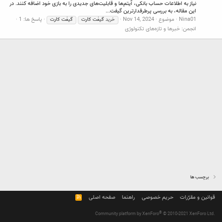
نیاز به اطلاعات حساب بانکی، آیتم‌ها و قابلیت‌های جدیدی را به بازی خود اضافه کنند. در
این مقاله، به بررسی پرطرفدارترین گیفت...
Nina01
موضوع
Nov 14, 2024
پاسخ ها: 1
خرید
گیفت
کارت
گیفت
کارت
انجمن:
خبرها و تازه‌های تکنولوژی
برچسب ها
قوانین و مقرّرات
حریم خصوصی
راهنما
صفحه اصلی
R
S
S
®
Community platform by XenForo
© 2010-2021 XenForo Ltd.