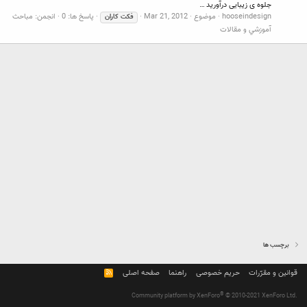
جلوه ی زیبایی درآورید …
hooseindesign
موضوع
Mar 21, 2012
پاسخ ها: 0
انجمن:
مباحث
فکت
کاران
آموزشي و مقالات
برچسب ها
قوانین و مقرّرات
حریم خصوصی
راهنما
صفحه اصلی
R
S
S
®
Community platform by XenForo
© 2010-2021 XenForo Ltd.