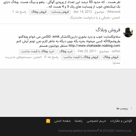
نفر هست ، که حدود 50 درصد این تعداد از ورودی گوگل ، یاهو و بینگ هست. وبلاگ دارای
بک لینک‌های خوب از وبسایت های رنک 5 و 4 هست که...
iMasoud
موضوع
Apr 14, 2012
پاسخ ها: 1
فروش
وبسایت
فروش
وبلاگ
انجمن:
معرفي و يا درخواست هاستينگ
فروش وبلاگ
سلام¤سایت خوب و بدرد بخوری دارین¤تشکر:wink: ¤¤من می خوام وبلاگمو
بفروشم¤اگه کسی میخواد بخره بگه چون دیگه به خاطر کارم نمی تونم آپش کنم
http://www.shahzade.rozblog.com منتظر جوابتون هستم
usfun
موضوع
Feb 23, 2011
خرید
وبلاگ
خرید
وبلاگ
با قیمت مناسب
پاسخ ها: 0
انجمن:
سیستم‌های مدیریت
فروش
وبلاگ
فروش
وبلاگ
با قیمت مناسب
محتوا
برچسب ها
قوانین و مقرّرات
حریم خصوصی
راهنما
صفحه اصلی
R
S
S
®
Community platform by XenForo
© 2010-2021 XenForo Ltd.