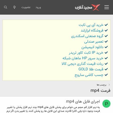
ورود
عضویت
خرید آی پی ثابت
فروشگاه ابزارلند
گروه صنعتی اسکندری
تعمیر صندلی
داتلود انیمیشن
خرید IP ثابت کاور تریدر
خرید سرور HP ماهان شبکه
ربات قیمت گذاری دیجی کالا
قیمت طلا GOLD
چسب کاشی ساروج
برچسب ها
فرمت mp4
اجرای فایل های mp4
P
یه نرم افزار کم حجم می خوام برای پخش فایل های mp4 چند نرم افزار پخش یا تغییر
فرمت وجود داره ولی اکثرا قادرند صدای این فایل ها رو پخش کنند یا تغییر بدن اگر نرم