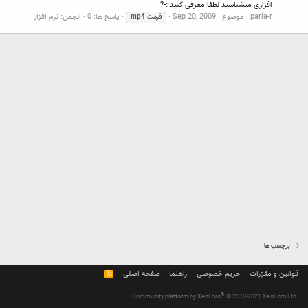
افزاری میشناسید لطفا معرفی کنید :-?
paria-r
موضوع
Sep 20, 2009
پاسخ ها: 0
انجمن:
نرم افزار
فرمت
mp4
برچسب ها
قوانین و مقرّرات
حریم خصوصی
راهنما
صفحه اصلی
R
S
S
®
Community platform by XenForo
© 2010-2021 XenForo Ltd.