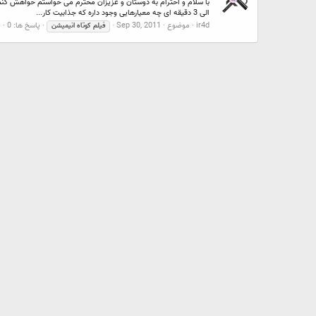
الی 3 دقیقه ای چه معیارهایی وجود داره که جذابیت کار...
ir4d
موضوع
Sep 30, 2011
پاسخ ها: 0
ا
فیلم
کوتاه
انیمیشن