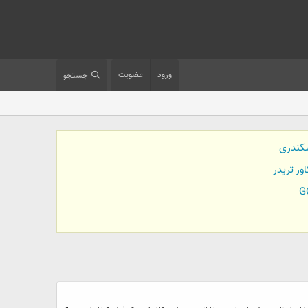
ورود
عضویت
جستجو
کندری