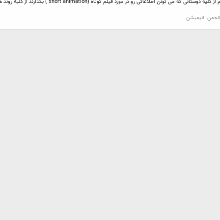
نجمن:
انيميشن