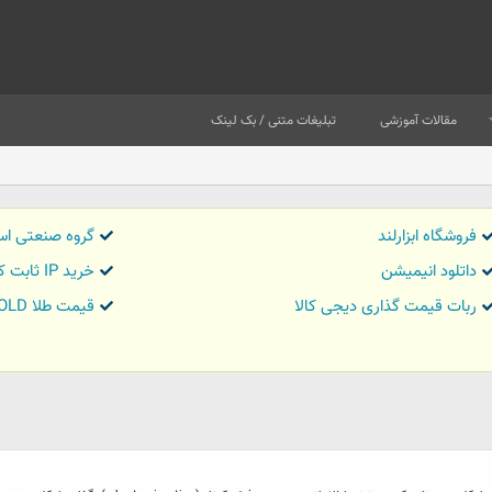
مقالات آموزشی
تبلیغات متنی / بک لینک
فروشگاه ابزارلند
گروه صنعتی اس
داتلود انیمیشن
خرید IP ثابت کاور تریدر
ربات قیمت گذاری دیجی کالا
قیمت طلا GOLD