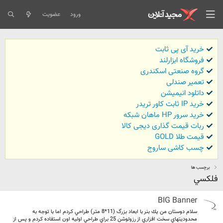
ورود
عضویت
خرید آی پی ثابت
فروشگاه ابزارلند
گروه صنعتی اسکندری
تعمیر صندلی
داتلود انیمیشن
خرید IP ثابت کاور تریدر
خرید سرور HP ماهان شبکه
ربات قیمت گذاری دیجی کالا
قیمت طلا GOLD
چسب کاشی ساروج
برچسب ها
فلكسي
BIG Banner
سلام دوستان من يك بنر با ابعاد بزرگ (11*8 متر) طراحي كردم اما با توجه به
محدوديتهاي سخت افزاري از رزولوشن 25 براي طراحي اوليه اون استفاده كردم و پس از