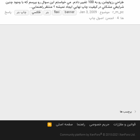
طراحي رزولوشن رو به 100 تغيير دادم. مي خواستم اين سوال رو بپرسم كه با وجود چنين
شرايطي مشكلي در كيفيت چاپ نهايي ايجاد نميشه ؟ منتظر راهنمايي...
r_m_pc
موضوع
Jan 3, 2009
پاسخ
banner
flaxi
بنر
فلكسي
چاپ بنر
ها: 4
انجمن:
اصول چاپ
برچسب ها
قوانین و مقرّرات
حریم خصوصی
راهنما
صفحه اصلی
R
S
S
®
Community platform by XenForo
© 2010-2021 XenForo Ltd.