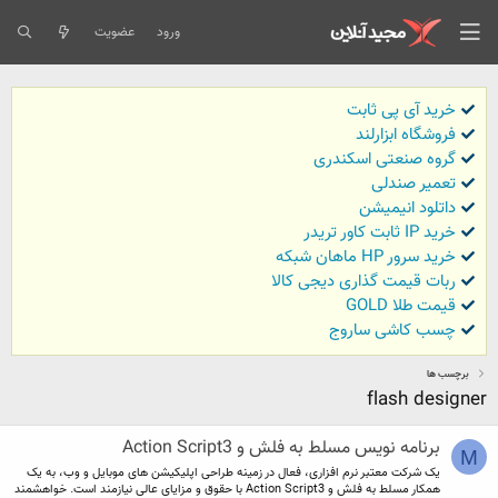
ورود
عضویت
خرید آی پی ثابت
فروشگاه ابزارلند
گروه صنعتی اسکندری
تعمیر صندلی
داتلود انیمیشن
خرید IP ثابت کاور تریدر
خرید سرور HP ماهان شبکه
ربات قیمت گذاری دیجی کالا
قیمت طلا GOLD
چسب کاشی ساروج
برچسب ها
flash designer
برنامه نویس مسلط به فلش و Action Script3
M
یک شرکت معتبر نرم افزاری، فعال در زمینه طراحی اپلیکیشن های موبایل و وب، به یک
همکار مسلط به فلش و Action Script3 با حقوق و مزایای عالی نیازمند است. خواهشمند