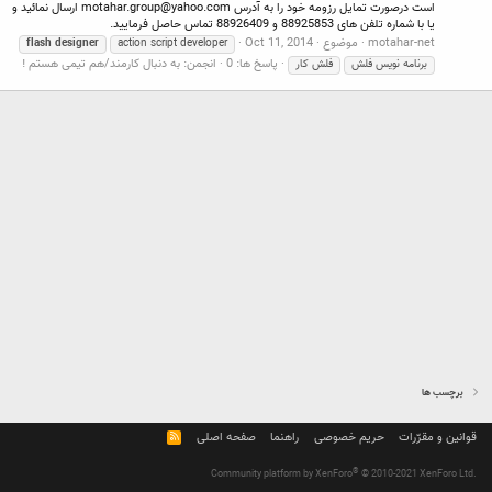
است درصورت تمایل رزومه خود را به آدرس
motahar.group@yahoo.com
ارسال نمائید و
یا با شماره تلفن های 88925853 و 88926409 تماس حاصل فرمایید.
motahar-net
موضوع
Oct 11, 2014
flash
designer
action script developer
پاسخ ها: 0
انجمن:
به دنبال کارمند/هم تیمی هستم !
برنامه نویس فلش
فلش کار
برچسب ها
قوانین و مقرّرات
حریم خصوصی
راهنما
صفحه اصلی
R
S
S
®
Community platform by XenForo
© 2010-2021 XenForo Ltd.