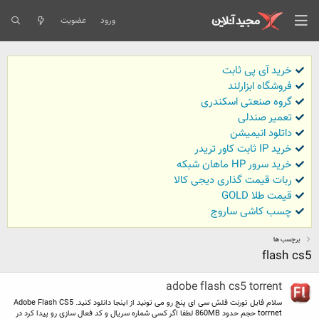
ورود
عضویت
خرید آی پی ثابت
فروشگاه ابزارلند
گروه صنعتی اسکندری
تعمیر صندلی
داتلود انیمیشن
خرید IP ثابت کاور تریدر
خرید سرور HP ماهان شبکه
ربات قیمت گذاری دیجی کالا
قیمت طلا GOLD
چسب کاشی ساروج
برچسب ها
flash cs5
adobe flash cs5 torrent
سلام فایل تورنت فلش سی ای پنج رو می تونید از اینجا دانلود کنید. Adobe Flash CS5
torrnet حجم حدود 860MB لطفا اگر کسی شماره سریال و کد فعال سازی رو پیدا کرد در