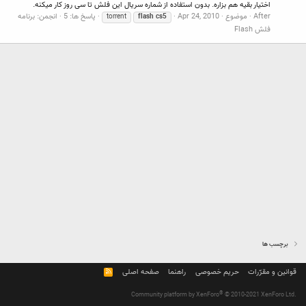
اختیار بقیه هم بزاره. بدون استفاده از شماره سریال این فلش تا سی روز کار میکنه.
After
موضوع
Apr 24, 2010
پاسخ ها: 5
انجمن:
برنامه
torrent
flash
cs5
فلش Flash
برچسب ها
قوانین و مقرّرات
حریم خصوصی
راهنما
صفحه اصلی
R
S
S
®
Community platform by XenForo
© 2010-2021 XenForo Ltd.