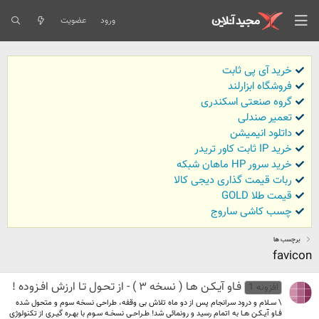
ورود
عضویت
خرید آی پی ثابت
فروشگاه ابزارلند
گروه صنعتی اسکندری
تعمیر صندلی
داتلود انیمیشن
خرید IP ثابت کاور تریدر
خرید سرور HP ماهان شبکه
ربات قیمت گذاری دیجی کالا
قیمت طلا GOLD
چسب کاشی ساروج
برچسب ها
favicon
فـاو آيـکـن هـا ( نسخه ۳ ) - از تحـول تـا ارزش افـزوده !
افزونه 1
\ سـلام و درود سرانجام پس از دو ماه تلاش بی وقفه، طراحی نسخه سوم و متحول شده
فـاو آيـکـن هـا به اتمام رسيد و رونمائی شد! طـراحـی نسخـه سـوم با بهـره گيـری از تکنولوژی