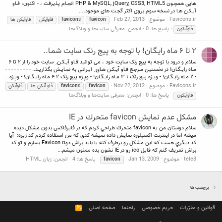
هايی همچـون PHP & MySQL, jQuery, CSS3, HTML5 انجـام پذيرفت ، - اکنون، فـاو
آيـکـن هـا در نسخه سوم بروی اکثر گجـت های موجود،...
Favicons.ir
موضوع
Feb 27, 2013
favicon
s
favicon
فاوآیکن
فاوآیکن ها
پاسخ ها: 0
انجمن:
معرفی سایت‌ها و وبلاگ‌ها
فاوآیکون
۲ تا ۶ مـاه رایـگـان! با توجه به پیج رنک سایت شمـا..
سلام و درود با توجه به پیج رنک سایت خود ، می توانید فـاو آیـکـن ِ سایت خود را از ۲ تا ۶
مـاه رایـگـان! در نخستیـن مـرجـع فـاو آیـکـن هـای ِ ایـرانـی به نمـایـش بگذاریـد.. - - - - - - - - -
- ۲ مـاه رایـگـان! - ویـژه پیج رنک ۱ ۳ مـاه رایـگـان! - ویِـژه پیج رنک ۲ ۴ مـاه رایـگـان! - ویِـژه...
Favicons.ir
موضوع
Nov 22, 2012
favicon
s
favicon
فاو آیکن ها
فاوآیکن
پاسخ ها: 0
انجمن:
معرفی سایت‌ها و وبلاگ‌ها
فاوآیکون
مشكل عدم نمايش favicon متحرك در IE
سلام دوستان من يه favicon متحرك طراحي كردم كه در فايرفاكس بدون مشكل ديده
ميشه اما در اينترنت اكسپلوره نمايش داده نميشه كدي كه من استفاده كردم كد زيره: آيا
كد ديگري هست كه اين مشكل رو برطرف كنه يا بايد براش دوتا Favicon بسازم و تو كد
براش تعريف كنم كه فايل ico رو در IE نشون بده ممنون ميشم...
tele3
موضوع
Jan 13, 2009
پاسخ ها: 4
انجمن:
زبان HTML
favicon
برچسب ها
قوانین و مقرّرات
حریم خصوصی
راهنما
صفحه اصلی
R
S
S