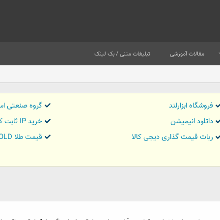
مقالات آموزشی
تبلیغات متنی / بک لینک
فروشگاه ابزارلند
گروه صنعتی اس
داتلود انیمیشن
خرید IP ثابت کاور تریدر
ربات قیمت گذاری دیجی کالا
قیمت طلا GOLD