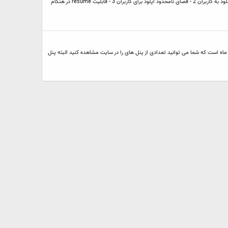
آپلودسنتر قدرتمند اسکای باکس افتتاح شد » آدرس سایت : www.skybox.ir » فرمت های پشتیبان و مقدار حجم آپلود هر فرمت : لینک برخی از ویژگی ها: 1 - لینک مستقیم دانلود به کاربران 2 - فضای نامحدود آپلود برای کاربران 3 - قابلیت resume در هنگام
ان مناسبی برای فایل هایتان می گردید من فایل هاستینگ آمل هاست را به شما پیشنهاد می کنم تعرفه فایل هاستینگ هر گیگابایت 1000 تومان در ماه است که شما می توانید تعدادی از پنل های را در سایت مشاهده کنید البته پنل