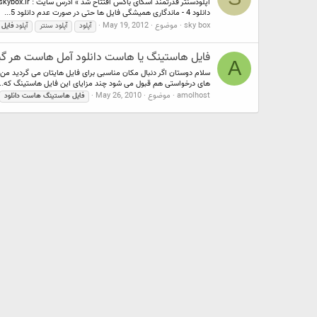
دانلود 4 - ماندگاری همیشگی فایل ها حتی در صورت عدم دانلود 5...
sky box
موضوع
May 19, 2012
آپلود
آپلود سنتر
آپلود
فایل
فایل هاستینگ یا هاست دانلود آمل هاست هر گیگا
A
های درخواستی هم قبول می شود چند مزایای این فایل هاستینگ که...
amolhost
موضوع
May 26, 2010
فایل
هاستینگ
هاست
دانلود