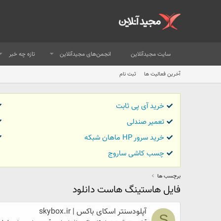
سایت مجیدآنلاین
انجمن‌های مجیدآنلاین
تازه چه خبر
آخرین فعالیت ها
ثبت نام
خرید آی پی ثابت
تعمیر صندلی
خرید سرور HP ماهان شبکه
چسب کاشی ساروج
برچسب ها
فایل هاستینگ هاست دانلود
آپلودسنتر اسکای باکس | skybox.ir
S