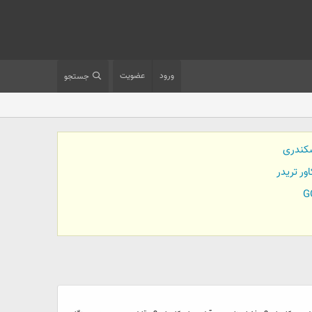
ورود
عضویت
جستجو
کندری