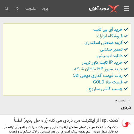
ورود
عضویت
خرید آی پی ثابت
فروشگاه ابزارلند
گروه صنعتی اسکندری
تعمیر صندلی
داتلود انیمیشن
خرید IP ثابت کاور تریدر
خرید سرور HP ماهان شبکه
ربات قیمت گذاری دیجی کالا
قیمت طلا GOLD
چسب کاشی ساروج
برچسب ها
دزدی
کمک :Isp از اینترنت من دزدی می کنه (راه حل بدید) لطفاً
مدت یک ساله که من در کرمان مشکل اینترنت دارم و هیچوقت سرعت و تاخیر اینترنتم در
حد قابل قبول نبوده. اینم نمونه پینگ امروزم این هم قسمتی از لاگ پینگم در وضعیت