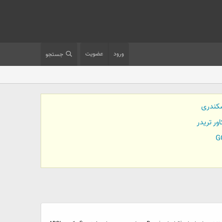
ورود
عضویت
جستجو
کندری