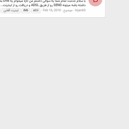
داشته باشه میتونه SEND رو از طریق ADSL و دریافت رو از اینترنت...
bijan63
موضوع
Feb 16, 2010
adsl
dvb
اینترنت آفلاین