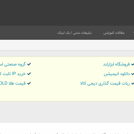
مقالات آموزشی
تبلیغات متنی / بک لینک
فروشگاه ابزارلند
گروه صنعتی اس
داتلود انیمیشن
خرید IP ثابت کاور تریدر
ربات قیمت گذاری دیجی کالا
قیمت طلا GOLD