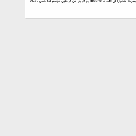
با سلام خدمت تمام شما یه سوالی داشتم من تازه میخوام یه DVB بخرم تا بتونم از اینترنت آفلاین یا اینترنت ماهواره ای استفاده کنم و همین طور که خودتون هم میدونید در اینترنت ماهواره ای فقط ما Receive رو داریم. من در جایی خوندم اگه کسی ADSL