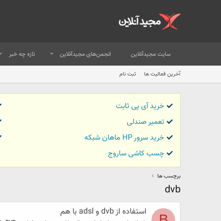
سایت مجیدآنلاین
انجمن‌های مجیدآنلاین
تازه چه خبر
آخرین فعالیت ها
ثبت نام
خرید آی پی ثابت
تعمیر صندلی
خرید سرور HP ماهان شبکه
چسب کاشی ساروج
برچسب ها
dvb
استفاده از dvb و adsl با هم
B