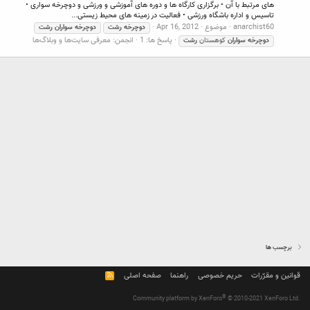
های مرتبط با آن • برگزاری کارگاه ها و دوره های آموزشی و ورزشی و دوچرخه سواری •
تاسیس و اداره باشگاه ورزشی • فعالیت در زمینه های محیط زیستی...
anarchist60
موضوع
Apr 16, 2012
دوچرخه
رشت
دوچرخه
سواران
رشت
پاسخ ها: 1
انجمن:
معرفی سایت‌ها و وبلاگ‌ها
دوچرخه
سواران
کوهستان
رشت
برچسب ها
قوانین و مقرّرات
حریم خصوصی
راهنما
صفحه اصلی
R
S
S
®
Community platform by XenForo
© 2010-2021 XenForo Ltd.