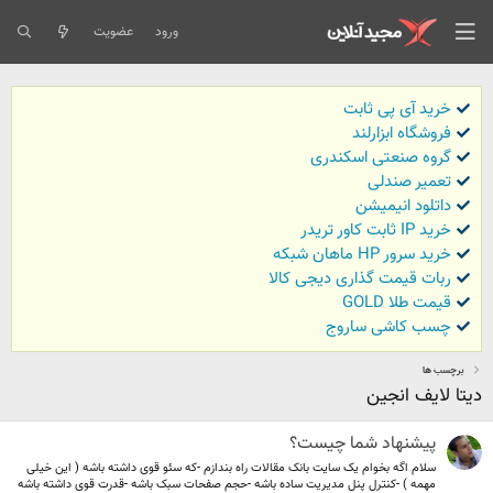
ورود
عضویت
خرید آی پی ثابت
فروشگاه ابزارلند
گروه صنعتی اسکندری
تعمیر صندلی
داتلود انیمیشن
خرید IP ثابت کاور تریدر
خرید سرور HP ماهان شبکه
ربات قیمت گذاری دیجی کالا
قیمت طلا GOLD
چسب کاشی ساروج
برچسب ها
دیتا لایف انجین
پیشنهاد شما چیست؟
سلام اگه بخوام یک سایت بانک مقالات راه بندازم -که سئو قوی داشته باشه ( این خیلی
مهمه ) -کنترل پنل مدیریت ساده باشه -حجم صفحات سبک باشه -قدرت قوی داشته باشه