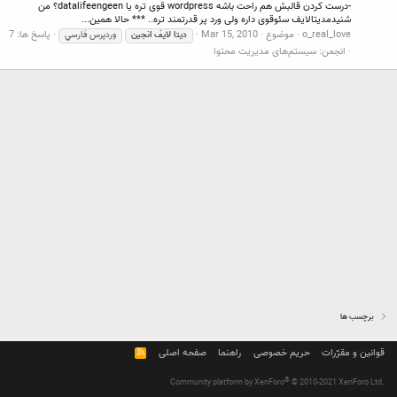
-درست کردن قالبش هم راحت باشه wordpress قوی تره یا datalifeengeen؟ من
شنیدمدیتالایف سئوقوی داره ولی ورد پر قدرتمند تره.. *** حالا همین...
o_real_love
موضوع
Mar 15, 2010
پاسخ ها: 7
دیتا
لایف
انجین
وردپرس فارسي
انجمن:
سیستم‌های مدیریت محتوا
برچسب ها
قوانین و مقرّرات
حریم خصوصی
راهنما
صفحه اصلی
R
S
S
®
Community platform by XenForo
© 2010-2021 XenForo Ltd.