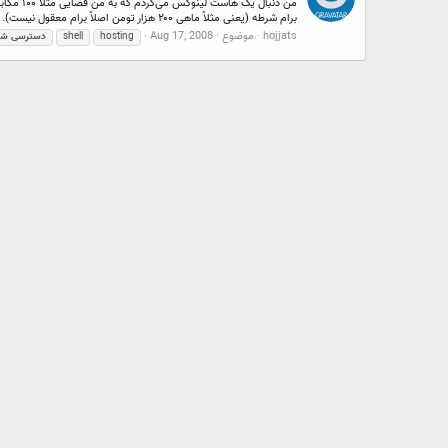
برام شرطه (یعنی مثلاً ماهی ۲۰۰ هزار تومن اصلاً برام معقول نیست). اگر...
hojjats
موضوع
Aug 17, 2008
hosting
shell
دسترسی
شل