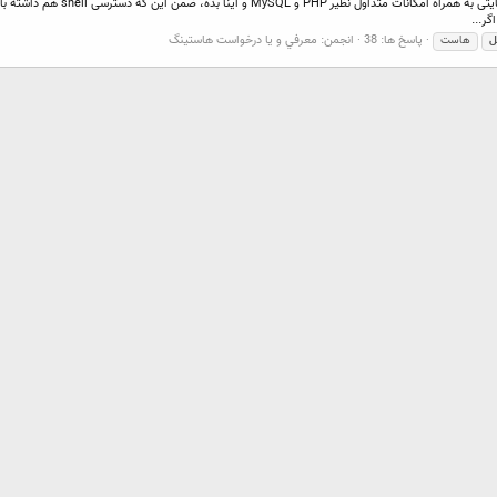
من دنبال یک هاست لینوکس می‌گردم
پاسخ ها: 38
انجمن:
معرفي و يا درخواست هاستينگ
هاست