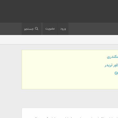
ورود
عضویت
جستجو
کندری