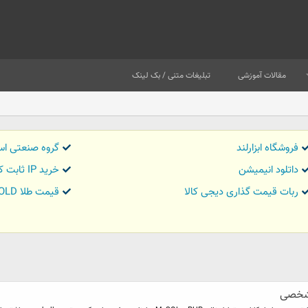
مقالات آموزشی
تبلیغات متنی / بک لینک
فروشگاه ابزارلند
گروه صنعتی اس
داتلود انیمیشن
خرید IP ثابت کاور تریدر
ربات قیمت گذاری دیجی کالا
قیمت طلا GOLD