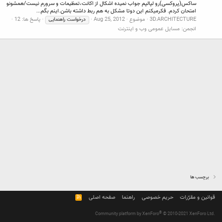
ساکس(پروکسی)رو لپالپم جواب نمیده اشکال از اکانت،تمظیمات و سرورم نیست/همشونو
امتحان کردم. فکرمیکنم این دوتا مشکل به هم ربط داشته باشن.اینم بگم...
3D.ARCHITECTURE
موضوع
Aug 25, 2012
پاسخ ها: 12
درخواست
راهنمایی
انجمن:
مسایل عمومی وب و اینترنت
برچسب ها
قوانین و مقرّرات
حریم خصوصی
راهنما
صفحه اصلی
R
S
S
®
Community platform by XenForo
© 2010-2021 XenForo Ltd.