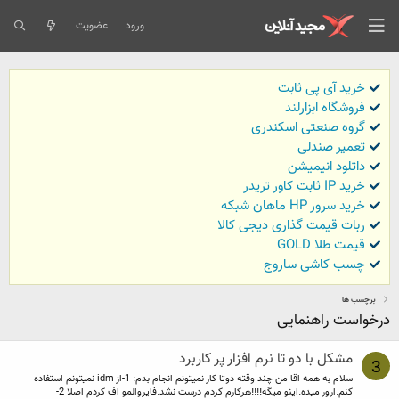
ورود
عضویت
خرید آی پی ثابت
فروشگاه ابزارلند
گروه صنعتی اسکندری
تعمیر صندلی
داتلود انیمیشن
خرید IP ثابت کاور تریدر
خرید سرور HP ماهان شبکه
ربات قیمت گذاری دیجی کالا
قیمت طلا GOLD
چسب کاشی ساروج
برچسب ها
درخواست راهنمایی
مشکل با دو تا نرم افزار پر کاربرد
3
سلام به همه اقا من چند وقته دوتا کار نمیتونم انجام بدم: 1-از idm نمیتونم استفاده
کنم.ارور میده.اینو میگه!!!!هرکارم کردم درست نشد.فایروالمو اف کردم اصلا 2-