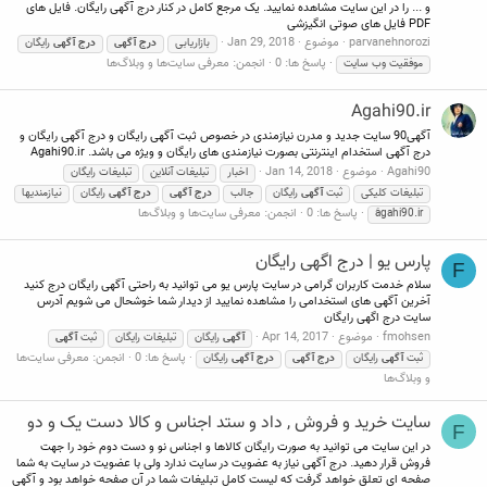
و ... را در این سایت مشاهده نمایید. یک مرجع کامل در کنار درج آگهی رایگان. فایل های
PDF فایل های صوتی انگیزشی
parvanehnorozi
موضوع
Jan 29, 2018
بازاریابی
درج
آگهی
درج
آگهی
رایگان
پاسخ ها: 0
انجمن:
معرفی سایت‌ها و وبلاگ‌ها
موفقیت وب سایت
Agahi90.ir
آگهی90 سایت جدید و مدرن نیازمندی در خصوص ثبت آگهی رایگان و درج آگهی رایگان و
درج آگهی استخدام اینترنتی بصورت نیازمندی های رایگان و ویژه می باشد. Agahi90.ir
Agahi90
موضوع
Jan 14, 2018
اخبار
تبلیغات آنلاین
تبلیغات رایگان
تبلیغات کلیکی
ثبت
آگهی
رایگان
جالب
درج
آگهی
درج
آگهی
رایگان
نیازمندیها
پاسخ ها: 0
انجمن:
معرفی سایت‌ها و وبلاگ‌ها
َagahi90.ir
پارس یو | درج اگهی رایگان
F
سلام خدمت کاربران گرامی در سایت پارس یو می توانید به راحتی آگهی رایگان درج کنید
آخرین آگهی های استخدامی را مشاهده نمایید از دیدار شما خوشحال می شویم آدرس
سایت درج اگهی رایگان
fmohsen
موضوع
Apr 14, 2017
آگهی
رایگان
تبلیغات رایگان
ثبت
آگهی
پاسخ ها: 0
انجمن:
معرفی سایت‌ها
ثبت
آگهی
رایگان
درج
آگهی
درج
آگهی
رایگان
و وبلاگ‌ها
سایت خرید و فروش , داد و ستد اجناس و کالا دست یک و دو
F
در این سایت می توانید به صورت رایگان کالاها و اجناس نو و دست دوم خود را جهت
فروش قرار دهید. درج آگهی نیاز به عضویت در سایت ندارد ولی با عضویت در سایت به شما
صفحه ای تعلق خواهد گرفت که لیست کامل تبلیغات شما در آن صفحه خواهد بود و آگهی