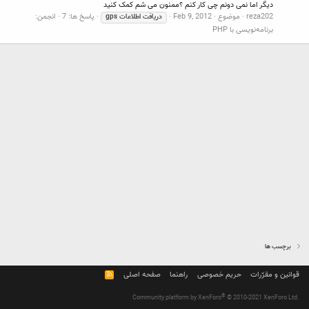
دیگر اما نمی دونم چی کار کنم ؟ممنون می شم کمک کنید
reza202
موضوع
Feb 9, 2012
پاسخ ها: 7
انجمن:
دریافت
اطلاعات
gps
برنامه‌نویسی با PHP
برچسب ها
قوانین و مقرّرات
حریم خصوصی
راهنما
صفحه اصلی
R
S
S
®
Community platform by XenForo
© 2010-2021 XenForo Ltd.