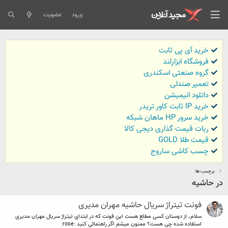
ورود
عضویت
خرید آی پی ثابت
فروشگاه ابزارلند
گروه صنعتی اسکندری
تعمیر صندلی
داتلود انیمیشن
خرید IP ثابت کاور تریدر
خرید سرور HP ماهان شبکه
ربات قیمت گذاری دیجی کالا
قیمت طلا GOLD
چسب کاشی ساروج
برچسب ها
در حاشیه
فونت تیتراژ سریال حاشیه مهران مدیری
سلام، از دوستان کسی مطلع هست این فونت که در ابتدای تیتراژ سریال مهران مدیری
استفاده شده چی هست؟ ممنون میشم اگر راهنمائی کنید :rose: