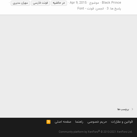
Black Prince
موضوع
Apr 9, 2015
در
حاشیه
فونت فارسی
مهران مدیری
پاسخ ها: 3
انجمن:
فونت - Font
برچسب ها
قوانین و مقرّرات
حریم خصوصی
راهنما
صفحه اصلی
R
S
S
®
Community platform by XenForo
© 2010-2021 XenForo Ltd.