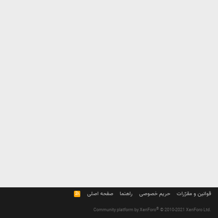
قوانین و مقرّرات
حریم خصوصی
راهنما
صفحه اصلی
R
S
S
®
Community platform by XenForo
© 2010-2021 XenForo Ltd.