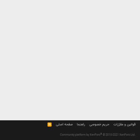
قوانین و مقرّرات
حریم خصوصی
راهنما
صفحه اصلی
R
S
S
®
Community platform by XenForo
© 2010-2021 XenForo Ltd.