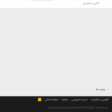
گالری سه‌بعدی
برچسب ها
قوانین و مقرّرات
حریم خصوصی
راهنما
صفحه اصلی
R
S
S
®
Community platform by XenForo
© 2010-2021 XenForo Ltd.