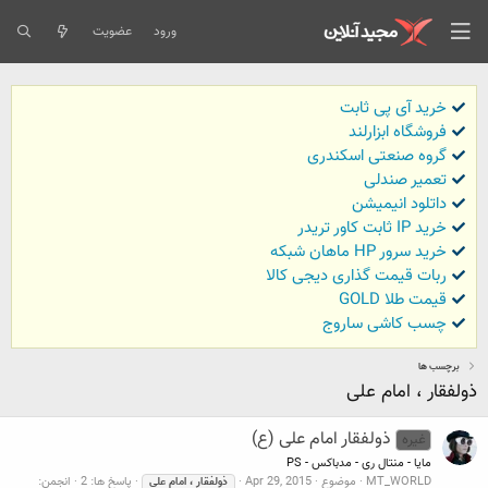
ورود
عضویت
خرید آی پی ثابت
فروشگاه ابزارلند
گروه صنعتی اسکندری
تعمیر صندلی
داتلود انیمیشن
خرید IP ثابت کاور تریدر
خرید سرور HP ماهان شبکه
ربات قیمت گذاری دیجی کالا
قیمت طلا GOLD
چسب کاشی ساروج
برچسب ها
ذولفقار ، امام علی
ذولفقار امام علی (ع)
غیره
مایا - منتال ری - مدباکس - PS
MT_WORLD
موضوع
Apr 29, 2015
پاسخ ها: 2
انجمن:
ذولفقار
،
امام
علی