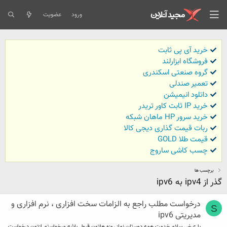
ورود
عضویت
خرید آی پی ثابت
فروشگاه ابزارلند
گروه صنعتی اسکندری
تعمیر صندلی
داتلود انیمیشن
خرید IP ثابت کاور تریدر
خرید سرور HP ماهان شبکه
ربات قیمت گذاری دیجی کالا
قیمت طلا GOLD
چسب کاشی ساروج
برچسب ها
گذر از ipv4 به ipv6
درخواست مطلب راجع به الزامات سخت افزاری ، نرم افزاری و
S
مدیریتی ipv6
با عرض سلام خدمت همه دوستان نماز روزه هاتون قبول باشه میخواستم ازتون درخواست