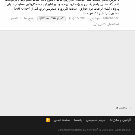
کنم اگه مطلبی راجع به این پروژه دارید بهم بدید پیشاپیش از همکاریتون ممنونم عنوان
پروژه : کلیه الزامات نرم افزاری ، سخت افزاری و مدیریتی برای گذر از ipv4 به ipv6
ممنون:) یا علی التماس دعا
salarbahari
موضوع
Aug 16, 2010
پاسخ ها: 0
انجمن:
گذر
از
ipv4
به
ipv6
شبکه‌های کامپیوتری
برچسب ها
قوانین و مقرّرات
حریم خصوصی
راهنما
صفحه اصلی
R
S
S
®
Community platform by XenForo
© 2010-2021 XenForo Ltd.