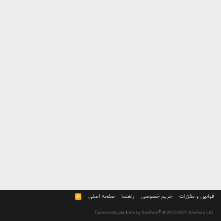
قوانین و مقرّرات
حریم خصوصی
راهنما
صفحه اصلی
R
S
S
®
Community platform by XenForo
© 2010-2021 XenForo Ltd.