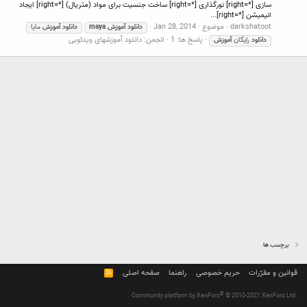
سازی [*=right] نورگذاری [*=right] ساخت جنسیت برای مواد (متریال) [*=right] ایجاد
انیمیشن [*=right]...
darkshatoot
موضوع
Jan 28, 2014
دانلود
آموزش
maya
دانلود
آموزش
مایا
پاسخ ها: 1
انجمن:
دانلود آموزشهای ویدئویی
دانلود
رایگان
آموزش
برچسب ها
قوانین و مقرّرات
حریم خصوصی
راهنما
صفحه اصلی
R
S
S
®
Community platform by XenForo
© 2010-2021 XenForo Ltd.