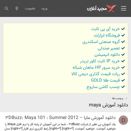
ورود
عضویت
خرید آی پی ثابت
فروشگاه ابزارلند
گروه صنعتی اسکندری
تعمیر صندلی
داتلود انیمیشن
خرید IP ثابت کاور تریدر
خرید سرور HP ماهان شبکه
ربات قیمت گذاری دیجی کالا
قیمت طلا GOLD
چسب کاشی ساروج
برچسب ها
دانلود آموزش maya
دانلود آموزش مایا – ۳DBuzz: Maya 101 : Summer 2012
D
یک آموزش بی نظیر از شرکت ۳dBuzz ، شما در این آموزش از پایه کار با نرم افزار Maya را
خواهید آموخت. خواهید آموخت: [*=right] [*=right] رابط کاربری نرم افزار [*=right] مدل