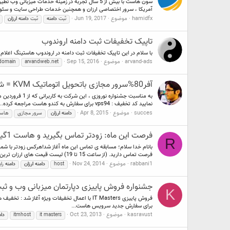
سون هاست با بیش از 5 سال تجربه در زمینه خدمات
آمریکا ، سرور اختصاصی ارزان و همچنین خدمات طراحی سایت و سئو
hamidfx
موضوع
Jun 19, 2017
ثبت
دامنه
ثبت
دامنه
ارزان
تاپیک تخفیفات ثبت دامنه اروندوب
با سلام در این تاپیک تخفیفات ثبت دامنه در اروندوب هاستینگ اعلام
arvand-ads
موضوع
Sep 15, 2016
domain
arvandweb.net
آفر80%سرور مجازی باتحویل اتوماتیک KVM = شروع قیمت از 4 هزارتومان=OVH Canada کندوهاست
نمایید کد تخفیف : vps94 برای سفارش به کندو هاست مراجعه کرده...
succes
موضوع
Apr 8, 2015
دامنه
ارزان
سرور مجازی
هاس
فرصت این ماه: زودتر تماس بگیرید و هاست 1گیگابایت از بایتر هدیه بگیرید
R
فرصت تماس دارید. (از ساعت 15 تا 19) لیست قیمت های ارزان ترین هاست...
rabbani1
موضوع
Nov 24, 2014
host
دامنه
ارزان
دامنه
رای
جشنواره فروش پاییزی دپارتمان میزبانی وب و ثبت دامنه s
K
برای سفارش جدید سرویس هاست...
kasravust
موضوع
Oct 23, 2013
it masters
itmhost
دام