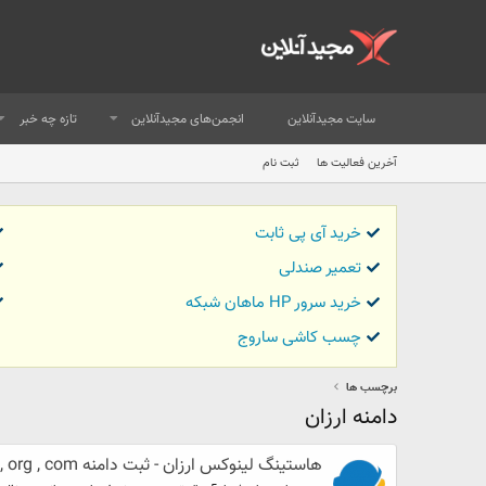
سایت مجیدآنلاین
انجمن‌های مجیدآنلاین
تازه چه خبر
آخرین فعالیت ها
ثبت نام
خرید آی پی ثابت
تعمیر صندلی
خرید سرور HP ماهان شبکه
چسب کاشی ساروج
برچسب ها
دامنه ارزان
هاستینگ لینوکس ارزان - ثبت دامنه net , org , com