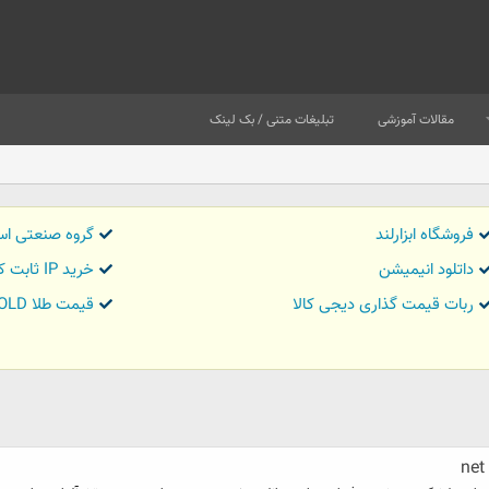
مقالات آموزشی
تبلیغات متنی / بک لینک
فروشگاه ابزارلند
گروه صنعتی اس
داتلود انیمیشن
خرید IP ثابت کاور تریدر
ربات قیمت گذاری دیجی کالا
قیمت طلا GOLD