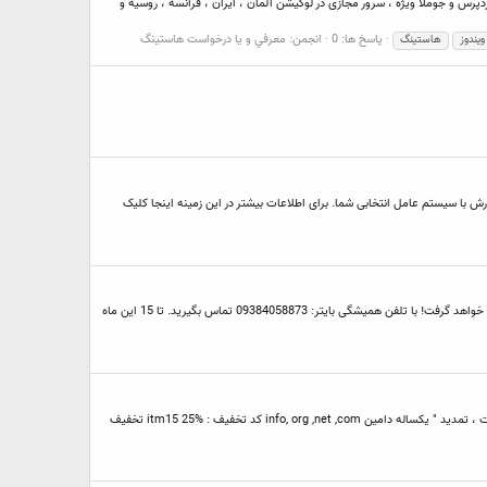
ست وردپرس و جوملا ویژه ، سرور مجازی در لوکیشن آلمان ، ایران ، فرانسه ، روسیه و
پاسخ ها: 0
انجمن:
معرفي و يا درخواست هاستينگ
یندوز
هاستینگ
ازی سفارش دهند 80% تخفیف می دهد. تحویل اتوماتیک و آنی بعد از سفارش با سیستم عامل انتخابی شما. برای اطلاعات بیشتر در این زمینه اینجا کلیک
بانام خدا سلام؛ مسابقه ی تماس این ماه آغاز شد!هرکس زودتر با شماره ی گروه Byter.Ir تماس بگیرد یک هاست 1 گیگابایت 3ماهه و 20درصد تخفیف برای خرید هاست هدیه خواهد گرفت! با تلفن همیشگی بایتر: 09384058873 تماس بگیرید. تا 15 این ماه
فروش پاییزی IT Masters با اعمال تخفیفات ویژه آغاز شد : تخفیف ها شامل : 20% تخفیف برای " ثبت ، تمدید" یکساله دامین .ir کد تخفیف : itm20 15% تخفیف برای " ثبت ، تمدید " یکساله دامین info, org ,net ,com کد تخفیف : itm15 25% تخفیف