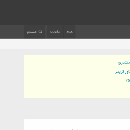
ورود
عضویت
جستجو
کندری