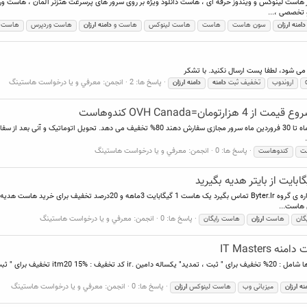
 میزبانی وب نظیر هاست لینوکس و ویندوز حرفه ای ، هاست دانلود ویژه بر روی سرور های پرسرعت هتزنر آلمان ، ها
 تخصصی ،...
دامنه
ارزان
سون هاست
هاست
هاست لینوکس
هاست و
دامنه
ارزان
هاست وردپرس
هاست و
 می شود، لطفا پست ارسال نکنید. با تشکر
پاسخ ها: 2
انجمن:
معرفي و يا درخواست هاستينگ
اروندوب
تخفیف ثبت
دامنه
دامنه
ارزان
به مناسبت جشنواره نوروزی ، این شرکت به کاربرانی که از 1 فروردین ماه تا 30 فروردین ماه سرور مج
پاسخ ها: 0
انجمن:
معرفي و يا درخواست هاستينگ
ت
کندوهاست
پاسخ ها: 0
انجمن:
معرفي و يا درخواست هاستينگ
گان
هاست
ارزان
هاست رایگان
IT Master
پاسخ ها: 0
انجمن:
معرفي و يا درخواست هاستينگ
نه
ارزان
میزبانی وب
هاست لینوکس
ارزان