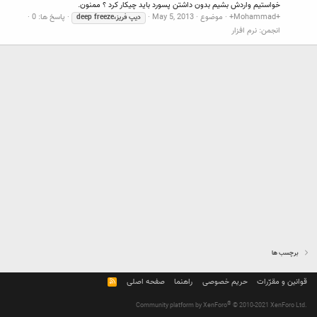
خواستیم واردش بشیم بدون داشتن پسورد باید چیکار کرد ؟ ممنون.
+Mohammad+
موضوع
May 5, 2013
پاسخ ها: 0
دیپ
فریز،deep
freeze
انجمن:
نرم افزار
برچسب ها
قوانین و مقرّرات
حریم خصوصی
راهنما
صفحه اصلی
R
S
S
®
Community platform by XenForo
© 2010-2021 XenForo Ltd.