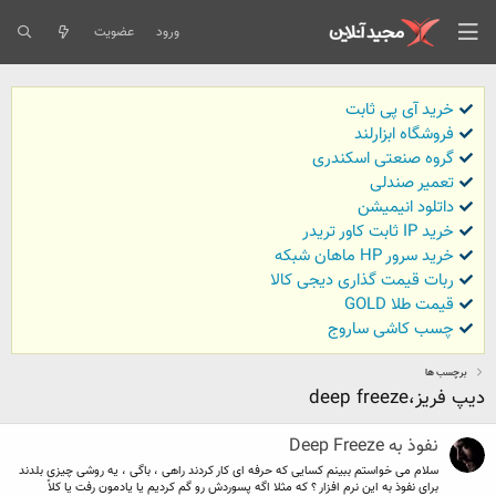
ورود
عضویت
خرید آی پی ثابت
فروشگاه ابزارلند
گروه صنعتی اسکندری
تعمیر صندلی
داتلود انیمیشن
خرید IP ثابت کاور تریدر
خرید سرور HP ماهان شبکه
ربات قیمت گذاری دیجی کالا
قیمت طلا GOLD
چسب کاشی ساروج
برچسب ها
دیپ فریز،deep freeze
نفوذ به Deep Freeze
سلام می خواستم ببینم کسایی که حرفه ای کار کردند راهی ، باگی ، یه روشی چیزی بلدند
برای نفوذ به این نرم افزار ؟ که مثلا اگه پسوردش رو گم کردیم یا یادمون رفت یا کلاً