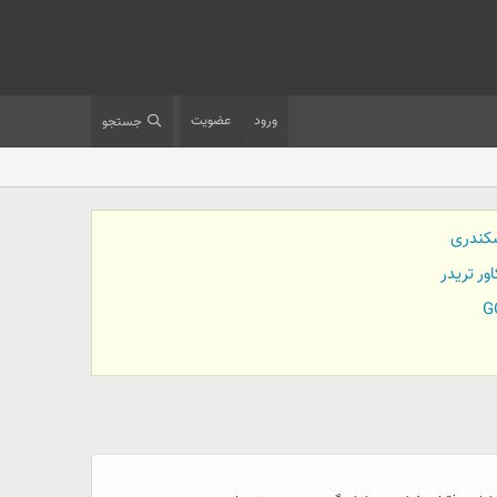
ورود
عضویت
جستجو
کندری