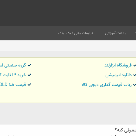
مقالات آموزشی
تبلیغات متنی / بک لینک
فروشگاه ابزارلند
گروه صنعتی اس
داتلود انیمیشن
خرید IP ثابت کاور تریدر
ربات قیمت گذاری دیجی کالا
قیمت طلا GOLD