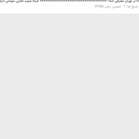
پاسخ ها: 1
انجمن:
زبان HTML