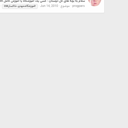
سلام به بچه های گل دوستان : کسی یک اموزشگاه یا اموزش کامل css در تهران معرفی کنه؟ ==================================== البته مجید انلاین خودش داره اما من فقط میخوام css را یاد بگیرم به صورت متوسطه به بعد....
progpars
موضوع
Jun 14, 2010
css؛اموزشگاه،مهدی
خاکسار