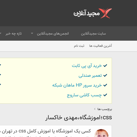
سایت مجیدآنلاین
انجمن‌های مجیدآنلاین
تازه چه خبر
آخرین فعالیت ها
ثبت نام
خرید آی پی ثابت
تعمیر صندلی
خرید سرور HP ماهان شبکه
چسب کاشی ساروج
برچسب ها
css؛اموزشگاه،مهدی خاکسار
کسی یک اموزشگاه یا اموزش کامل css در تهران معرفی کنه؟