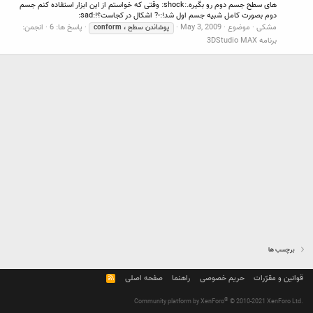
های سطح جسم دوم رو بگیره.:shock: وقتی که خواستم از این ابزار استفاده کنم جسم
دوم بصورت کامل شبیه جسم اول شد!:-? اشکال در کجاست؟!:sad:
مشکی
موضوع
May 3, 2009
پاسخ ها: 6
انجمن:
پوشاندن
سطح
،
conform
برنامه 3DStudio MAX
برچسب ها
قوانین و مقرّرات
حریم خصوصی
راهنما
صفحه اصلی
R
S
S
®
Community platform by XenForo
© 2010-2021 XenForo Ltd.