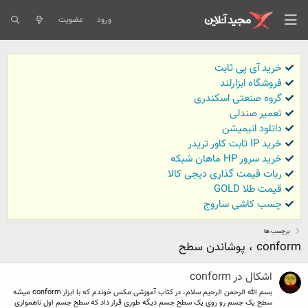
ورود
عضویت
خرید آی پی ثابت
فروشگاه ابزارلند
گروه صنعتی اسکندری
تعمیر صندلی
داتلود انیمیشن
خرید IP ثابت کاور تریدر
خرید سرور HP ماهان شبکه
ربات قیمت گذاری دیجی کالا
قیمت طلا GOLD
چسب کاشی ساروج
برچسب ها
conform ، پوشاندن سطح
اشکال در conform
بسم الله الرحمن الرحیم سلام، در کتاب آموزشی مکس خوندم که با ابزار conform میشه
سطح یک جسم رو روی یک سطح جسم دیگه طوری قرار داد که سطح جسم اول ناهمواری