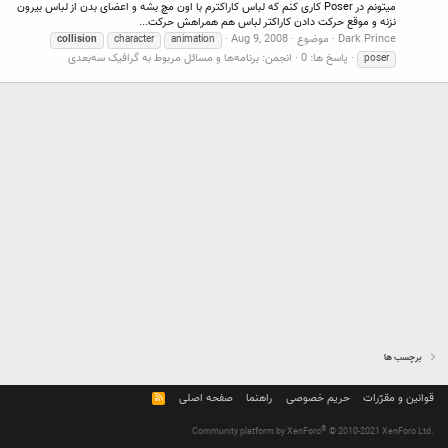
میتونم در Poser کاری کنم که لباس کاراکترم با اون مچ بشه و اعضای بدن از لباس بیرون
نزنه و موقع حرکت دادن کاراکتر لباس هم همراهش حرکت...
Dark Prince
موضوع
Aug 9, 2008
collision
character
animation
پاسخ ها: 0
انجمن:
برنامه‌ها و مسائل مربوط به گرافیک سه‌بعدی
poser
برچسب ها
قوانین و مقرّرات
حریم خصوصی
راهنما
صفحه اصلی
R
S
S
®
Community platform by XenForo
© 2010-2021 XenForo Ltd.