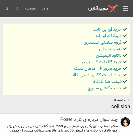
ورود
عضویت
خرید آی پی ثابت
فروشگاه ابزارلند
گروه صنعتی اسکندری
تعمیر صندلی
داتلود انیمیشن
خرید IP ثابت کاور تریدر
خرید سرور HP ماهان شبکه
ربات قیمت گذاری دیجی کالا
قیمت طلا GOLD
چسب کاشی ساروج
برچسب ها
collision
چند سوال درباره ی کار با Poser
سلام دوستان ، اول بگم چون انجمنی برای Poser نبود گفتم تاپیک رو در این بخش بزنم
چون بالاخره به برنامه ها و کارهای 3D ربط داره. حالا نوبت سوالات میرسه. 1- چطوری