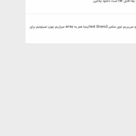
لود پلاگين
اینم یه چیزی که فکر کنم به درد بخوره!(مخصوصآ کسایی که میخوان از کارشون سر در نیارن):D خوب حالا میریم سر آموزش $text = $_POST['text'];اینجا ما حرف پست شده رو میریزیم توی متغیر $text $transاینجا هم یه array میزاریم چون نمیتونیم برای