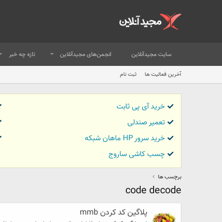
سایت مجیدآنلاین
انجمن‌های مجیدآنلاین
تازه چه خبر
آخرین فعالیت ها
ثبت نام
خرید آی پی ثابت
تعمیر صندلی
خرید سرور HP ماهان شبکه
چسب کاشی ساروج
برچسب ها
code decode
پلاگين كد كردن mmb