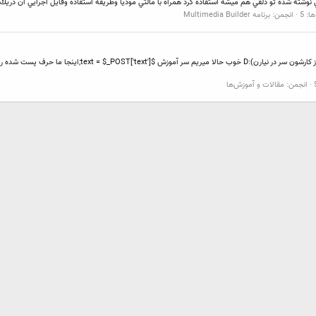
 شده تو دلفي هم ميشه استفاده كرد همراه با مالتي موديا وطريقه استفاده وفايل اجرايي آن دريك پك فايل rar است دان
ا: 5
انجمن:
برنامه Multimedia Builder
انجمن:
مقالات و آموزش‌ها