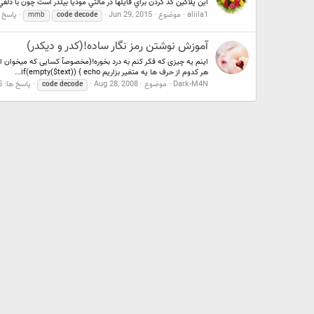
اين پلاگين كد كردن براي فايلها در مالتي موديا بيلدر است چون با دلفي نوشته
aliila1
موضوع
Jun 29, 2015
پاسخ ه
mmb
code
decode
آموزش نوشتن رمز نگار ساده!(کدر و دیکدر)
هر کدوم از حرف ها یه متغیر بزاریم if(empty($text)) { echo...
Dark-M4N
موضوع
Aug 28, 2008
پاسخ ها: 5
code
decode