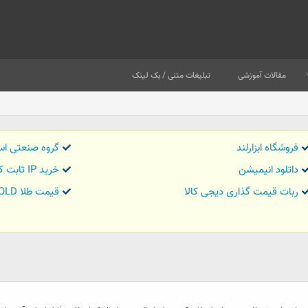
مقالات آموزشی
تبلیغات متنی / بک لینک
فروشگاه ابزارلند
گروه صنعتی اس
داتلود انیمیشن
خرید IP ثابت کاور تریدر
ربات قیمت گذاری دیجی کالا
قیمت طلا GOLD