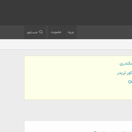
ورود
عضویت
جستجو
کندری