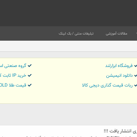
مقالات آموزشی
تبلیغات متنی / بک لینک
فروشگاه ابزارلند
گروه صنعتی اس
داتلود انیمیشن
خرید IP ثابت کاور تریدر
ربات قیمت گذاری دیجی کالا
قیمت طلا GOLD
 انتشار یافت !!!