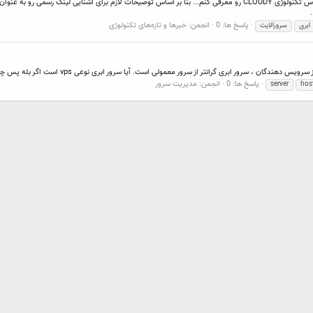
با عرض سلام و ادب مایلم جدیدترین و بهترین نرم افزار موجود بر اساس تکنولوژی CLOUDY رو معرفی کنم... بنا بر اساس توضیحا
پاسخ ها: 0
انجمن:
خبرها و تازه‌های تکنولوژی
ابری
سرورالایت
ی گرانتر از سرور معمولی است. آیا سرور ابری نوعی vps است اگر بله پس چرا گرانتر از ددیکیتد سرور است؟
پاسخ ها: 0
انجمن:
مدیریت سرور
server
hos