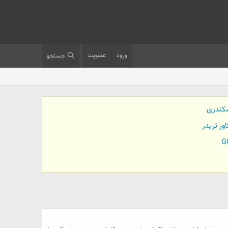
ورود
عضویت
جستجو
کندری