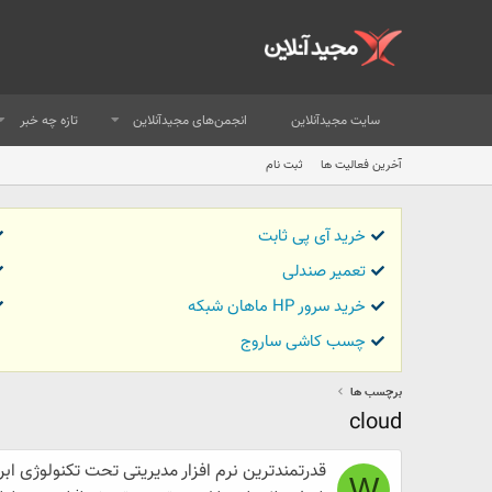
سایت مجیدآنلاین
انجمن‌های مجیدآنلاین
تازه چه خبر
آخرین فعالیت ها
ثبت نام
خرید آی پی ثابت
تعمیر صندلی
خرید سرور HP ماهان شبکه
چسب کاشی ساروج
برچسب ها
cloud
قدرتمندترین نرم افزار مدیریتی تحت تکنولوژی ابری
W