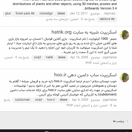
distributions of plants and other objects, using 3D meshes, proxies and
billboards Version 3.4...
.:taymaz:.
موضوع
Jan 12, 2011
glue
forest pack lite
coloredge
clone
پاسخ ها: 0
انجمن:
ابزارهای سه بعدی
railclone lite
اسکریپت شبیه به سایت hatrik.org
حجم : 1000 کیلوبایت | نام اسکریپت : بازی آنلاین فوتبال | احسان.پ امروزه بازار بازی
های آنلاین خیلی داغ شده و روز به روز بازی های جدیدی به بازار داغ اینترنت میاد ! اینبار
شما با این اسکریپت میتوانید به کاربران خود این اجازه را دهید تا یک تیم را مدیریت و
مربی گری کنند تا این 2 سمت را نیز تجربه...
jigartalaa
موضوع
Apr 16, 2009
پاسخ ها: 0
انجمن:
script
hatrik
clone
ابزار و کدهای آماده PHP
اسکریپت ساب دامین دهی hoo.ir
خوب دوستان سلام ! دیدم اینجا اسکریپت hoo.ir داره خرید و فروش میشه ! گفتم به
دوستان و هموطنان عزیزمون در مجید آنلاین هم یه خبر از دانلود بدیم ! توضیحات :
اسکریپتی در جهت راه اندازی سایتی نظیر سایت hoo.ir برای ارائه خدمات ساب دامین
{subdomain} به کاربرانی که خواستار آدرسی کوتاه برای آدرس...
jigartalaa
موضوع
Apr 9, 2009
پاسخ
subdomain
script
hoo-ir
clone
ها: 8
انجمن:
ابزار و کدهای آماده PHP
برچسب ها