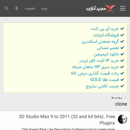
ورود
عضویت
خرید آی پی ثابت
فروشگاه ابزارلند
گروه صنعتی اسکندری
تعمیر صندلی
داتلود انیمیشن
خرید IP ثابت کاور تریدر
خرید سرور HP ماهان شبکه
ربات قیمت گذاری دیجی کالا
قیمت طلا GOLD
چسب کاشی ساروج
برچسب ها
clone
3D Studio Max 9 to 2011 (32 and 64 bits). Free
Plugins
Title Forest Pack Lite Description Scattering tool to create large