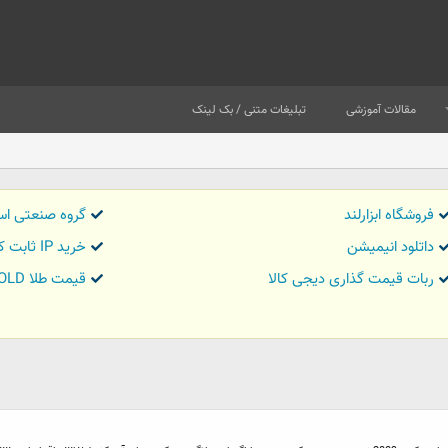
مقالات آموزشی
تبلیغات متنی / بک لینک
فروشگاه ابزارلند
گروه صنعتی اس
داتلود انیمیشن
خرید IP ثابت کاور تریدر
ربات قیمت گذاری دیجی کالا
قیمت طلا GOLD