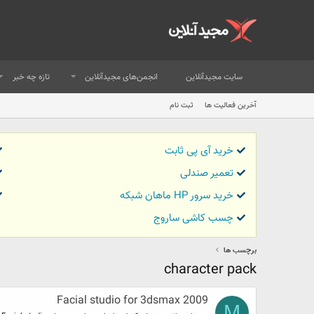
سایت مجیدآنلاین
انجمن‌های مجیدآنلاین
تازه چه خبر
آخرین فعالیت ها
ثبت نام
خرید آی پی ثابت
تعمیر صندلی
خرید سرور HP ماهان شبکه
چسب کاشی ساروج
برچسب ها
character pack
Facial studio for 3dsmax 2009
M