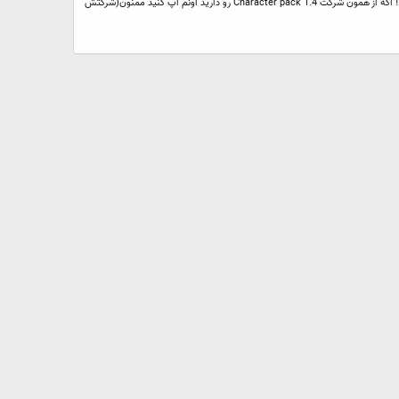
دوستان سلام همونطور که از عبارتش پیداس من برای Facial studio برای مکس 2009 نت رو زیر رو رو کردم بچه ها اگه این پلاگین رو کسی داره آپ کنه لطفا!!! واقعا واجبه!!!!! اگه از همون شرکت Character pack 1.4 رو دارید اونم آپ کنید ممنون(شرکتش