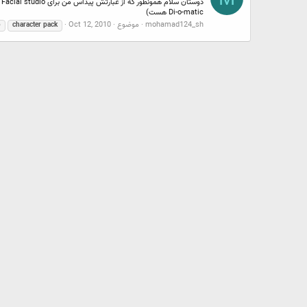
Di-o-matic هست)
mohamad124_sh
موضوع
Oct 12, 2010
o
character
pack