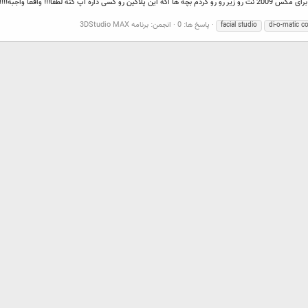
پاسخ ها: 0
انجمن:
برنامه 3DStudio MAX
facial studio
di-o-matic c