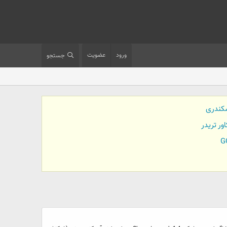
ورود
عضویت
جستجو
کندری