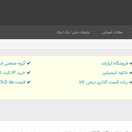
مقالات آموزشی
تبلیغات متنی / بک لینک
فروشگاه ابزارلند
گروه صنعتی اس
داتلود انیمیشن
خرید IP ثابت کاور تریدر
ربات قیمت گذاری دیجی کالا
قیمت طلا GOLD