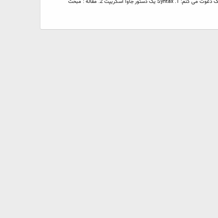
سلام. با توجه به دو تاپیک زیر، تصمیم به پیاده سازی همین روش ( Chainable methods ) در PHP کردم. توضیحات اضافی در اینمورد نمی دم و شما رو به خوندن این دو تاپیک دعوت می کنم: 1. Syntax یک دستور جاوا اسکریپت 2. مقاله : مبحث