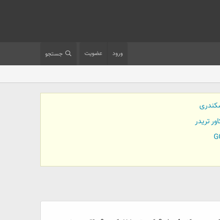
ورود
عضویت
جستجو
کندری