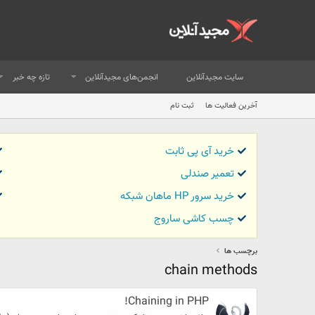
سایت مجیدآنلاین
انجمن‌های مجیدآنلاین
تازه چه خبر
آخرین فعالیت ها
ثبت نام
خرید آی پی ثابت
تعمیر صندلی
خرید سرور HP ماهان شبکه
چسب کاشی ساروج
برچسب ها
chain methods
Chaining in PHP!