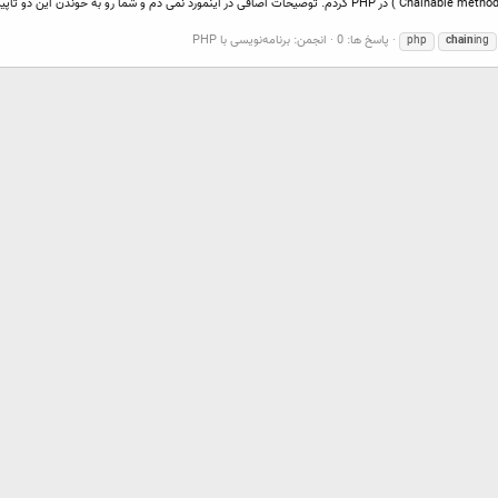
پاسخ ها: 0
انجمن:
برنامه‌نویسی با PHP
php
chain
ing