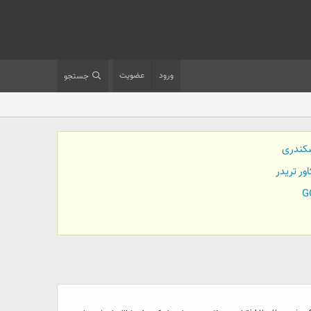
ورود
عضویت
جستجو
کندری