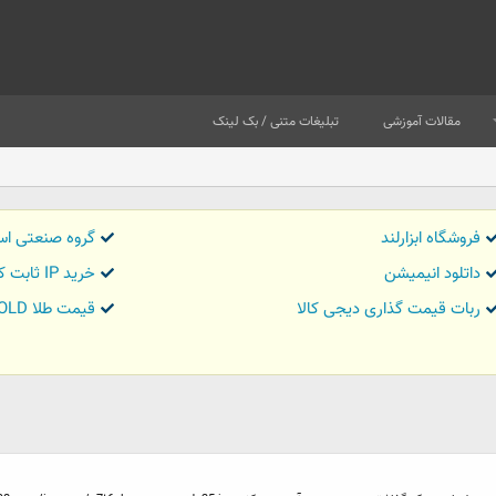
مقالات آموزشی
تبلیغات متنی / بک لینک
فروشگاه ابزارلند
گروه صنعتی اس
داتلود انیمیشن
خرید IP ثابت کاور تریدر
ربات قیمت گذاری دیجی کالا
قیمت طلا GOLD