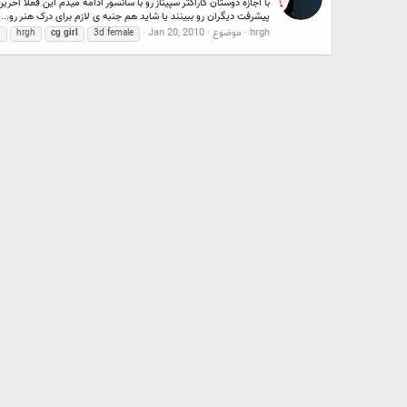
پیشرفت دیگران رو ببینند یا شاید هم جنبه ی لازم برای درک هنر رو...
hrgh
موضوع
Jan 20, 2010
d
hrgh
cg
girl
3d female