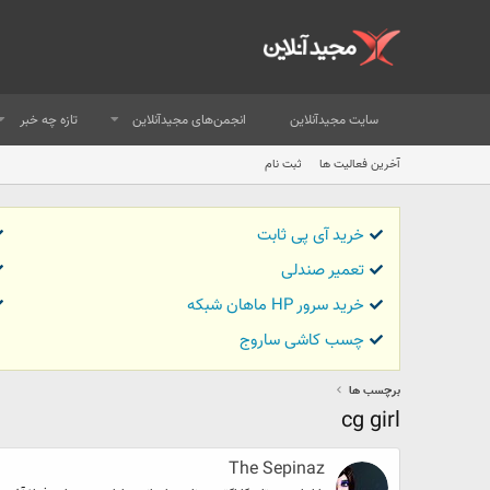
سایت مجیدآنلاین
انجمن‌های مجیدآنلاین
تازه چه خبر
آخرین فعالیت ها
ثبت نام
خرید آی پی ثابت
تعمیر صندلی
خرید سرور HP ماهان شبکه
چسب کاشی ساروج
برچسب ها
cg girl
The Sepinaz