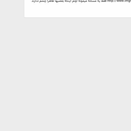
با اجازه دوستان کاراکتر سپیناز رو با سانسور ادامه میدم این فعلا آخرین مرحله ای بود که گذاشته بودم به زودی آپدیت میکنم http://www.img98.com/images/e7t6eksvnzosouyrdc35.jpg فقط یه مسئله میمونه اونم اینکه بعضیها ظاهرا چشم ندارند