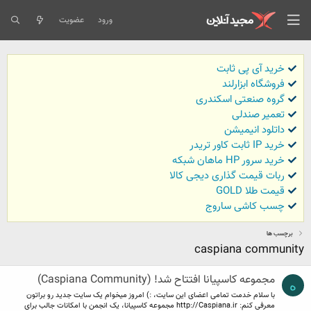
ورود
عضویت
خرید آی پی ثابت
فروشگاه ابزارلند
گروه صنعتی اسکندری
تعمیر صندلی
داتلود انیمیشن
خرید IP ثابت کاور تریدر
خرید سرور HP ماهان شبکه
ربات قیمت گذاری دیجی کالا
قیمت طلا GOLD
چسب کاشی ساروج
برچسب ها
caspiana community
مجموعه کاسپیانا افتتاح شد! (Caspiana Community)
ه
با سلام خدمت تمامی اعضای این سایت، :) امروز میخوام یک سایت جدید رو براتون
معرفی کنم: http://Caspiana.ir مجموعه کاسپیانا، یک انجمن با امکانات جالب برای