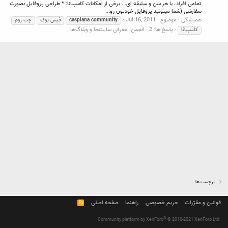
تمامی افراد، با هر سن و سلیقه ای... برخی از امکانات کاسپیانا: * طراحی پروفایل بصورت
سفارشی (شما میتونید پروفایل خودتون رو...
همیشگی
موضوع
Jul 16, 2011
community
caspiana
فیس بوک
چت روم
پاسخ ها: 2
انجمن:
معرفی سایت‌ها و وبلاگ‌ها
کاسپیانا
برچسب ها
قوانین و مقرّرات
حریم خصوصی
راهنما
صفحه اصلی
R
S
S
®
Community platform by XenForo
© 2010-2021 XenForo Ltd.