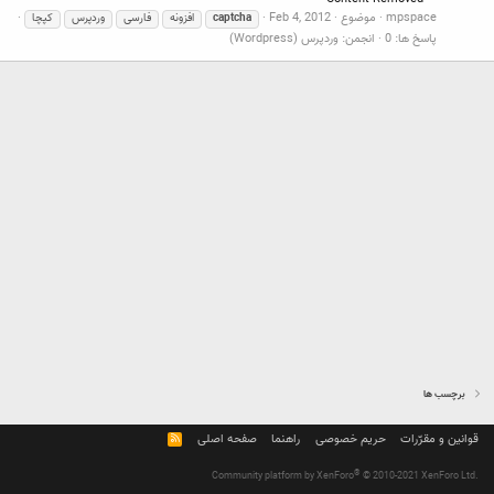
mpspace
موضوع
Feb 4, 2012
captcha
افزونه
فارسی
وردپرس
کپچا
پاسخ ها: 0
انجمن:
وردپرس (Wordpress)
برچسب ها
قوانین و مقرّرات
حریم خصوصی
راهنما
صفحه اصلی
R
S
S
®
Community platform by XenForo
© 2010-2021 XenForo Ltd.