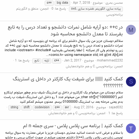
محسن بحری
موضوع
Apr 7, 2018
c++
big data
پاسخ ها: 0
انجمن:
منطق و الگوریتم
پیاده سازی، الگوریتم ،فشرده سازی ،svd
برنامه‌نویسی
در c++ :دو آرایه شامل نمرات دانشجو و تعداد درس را به تابع
M
بفرستد تا معدل دانشجو محاسبه شود
سلاکم دوستان عزیز من یک سوال داشتم برای کد برنامه ای بنویسید که دو آرایه شامل
نمرات دانشجو و تعداد درس را به تابع بفرستد تا معدل دانشجو محاسبه شود توی c++ کد
زیر رو نوشتم ولی کار نمیکنه :) لطفا راهنمایی بفرمایید #include <iostream> #include
<conio.h> using namespace std; int g(int A[n],int...
mohammad2232
موضوع
Jan 2, 2017
پاسخ ها: 1
c++
ارایه
تابع
انجمن:
برنامه‌نویسی C و هم خانواده‌هایش
کمک کنید |||||| برای شیفت یک کارکتر در داخل ی استرینگ
S
؟؟؟؟؟؟؟؟؟
سلام دوستان من میخوام یک کارکترو در داخل ی استرینگ شیف بدم چطور میتونم اینکارو
کنم char str[]={"10000000"}; من میخوام عدد 1 رو داخل این استرینگ شیفت ب راست
بدم یعنی مرحله بعد ب استرینگ 01000000 برسم. ممنون میشم کمکم کنید
sajad032
موضوع
Aug 27, 2016
string
shift
codevision
c++
avr
پاسخ ها: 1
انجمن:
برنامه‌نویسی C و هم خانواده‌هایش
کمک کنید | برنامه سی پلاس پلاس - سری جمله n ام
T
با سلام و عرض ادب خدمت اساتید محترم..دوستان عزیز با عرض معذرت یه سوال برنامه
نویسی زبان سی پلاس پلاس (++c) داشتم ممنون میشم در صورت امکان بررسی و حلشو