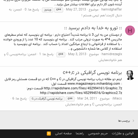
آینده شون کار دارم برای اطلاعات بیشتر میل بزنید...
hamidghaffar
موضوع
May 27, 2013
پاسخ ها: 0
انجمن:
به
c++
ویندوز
دنبال کارمند/هم تیمی هستم !
:: تورو به خدا به دادم برسید ::
H
از دوستان من به این 3 تا برنامه شدیداٌ احتیاج دارم : برنامه ای بنویسید که تمام سطرهای
ماتریس 4*4 به صورت نزولی مرتب کند . برنامه ای بنویسید که 10 عدد را از ورودی خوانده
، با استفاده از فراخوانی با ارجاع میانگین اعداد را حساب کند . برنامه ای بنویسید با
استفاده از کلاس ها شماره دانشجویی و...
hamidrezaglx
موضوع
May 3, 2013
پاسخ ها: 1
انجمن:
برنامه‌نویسی C و
c++
هم خانواده‌هایش
برنامه نویسی گرافیکی در c++,c
اینم دو مقاله درباب برنامه نویسی گرافیکی در C و ++C که در دو قسمت هستش رمز فایل
: www.magazinepro.mihanblog.com قسمت اول:
http://rapidshare.com/files/452994161/Graphic.7z قسمت دوم:
http://rapidshare.com/files/452994516/Graphics2.7z
iMacs
موضوع
Mar 24, 2011
پاسخ ها: 6
c++
برنامه،نویسی،گرافیک،در،c
انجمن:
برنامه‌نویسی C و هم خانواده‌هایش
برچسب ها
قوانین و مقرّرات
حریم خصوصی
راهنما
صفحه اصلی
R
S