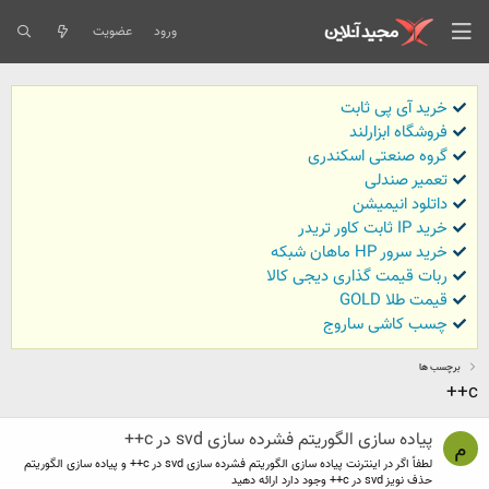
ورود
عضویت
خرید آی پی ثابت
فروشگاه ابزارلند
گروه صنعتی اسکندری
تعمیر صندلی
داتلود انیمیشن
خرید IP ثابت کاور تریدر
خرید سرور HP ماهان شبکه
ربات قیمت گذاری دیجی کالا
قیمت طلا GOLD
چسب کاشی ساروج
برچسب ها
c++
پیاده سازی الگوریتم فشرده سازی svd در c++
م
لطفاً اگر در اینترنت پیاده سازی الگوریتم فشرده سازی svd در c++ و پیاده سازی الگوریتم
حذف نویز svd در c++ وجود دارد ارائه دهید