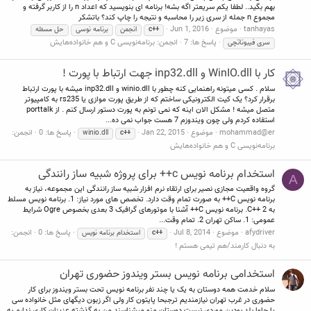
بهم بگید.. لطفا یکم سریعتر اگه بشه! برنامه ای بنویسید که اعداد n را از کاربر گرفته و
مجموع n جمله از سری زیر را محاسبه و نتیجه را چاپ کند؟ باتشکر
tanhayas
موضوع
Jun 1, 2016
c++
انجمن
برنامه نوسی
حل مسئله
پاسخ ها: 7
انجمن:
برنامه‌نویسی C و هم خانواده‌هایش
سری فیبوناتچی
کار با WinIO.dll و inp32.dll جهت ارتباط با پورت !
سلام . کسی میتونه راهنمایی کنه چطور با winio.dll و inp32.dll میشه با پورت ارتباط
برقرار کرد؟ یک کیت الکترونیکی ساختم که از طریق پورت موازی یا rs235 به کامپیوتر
متصل میشه ! مشکل الان اینه که نمی تونم به پورت دستور ارسال کنم . از porttalk
استفاده کردم ولی چون ویندوزم 7 هست جواب نمی ده...
mohammad@er
موضوع
Jan 22, 2015
پاسخ ها: 0
انجمن:
winio.dll
c++
برنامه‌نویسی C و هم خانواده‌هایش
استخدام برنامه نویس c++ برای پروژه شبیه ساز رانندگی
A
گروه واقعیت مجازی نصیر برای ارتقاء نرم افزار شبیه ساز رانندگی این مجموعه، نیاز به
برنامه نویس C++ به صورت تمام وقت دارد. تخصص های مورد نیاز: 1. برنامه نویس مسلط
به C++ 2. برنامه نویس C++ آشنا با موتورهای گرافیک 3 بعدی بخصوص Ogre شرایط
عمومی: 1. ساکن تهران 2. تمام وقت...
afydriver
موضوع
Jul 8, 2014
پاسخ ها: 0
انجمن:
c++
استخدام برنامه نویس
به دنبال کارمند/هم تیمی هستم !
استخدامی برنامه نویس بستر ویندوز حضوری تهران
سلام خدمت همه دوستان به یک یا چند نفر برنامه نویس تحت بستر ویندوز برای کار
حضوری در غرب تهران نیازمندیم ترجبحا پایتون کار ولی اگر زبون دیگهای مثل خانواده سی
یا جاوا بلد بودین موردی نیست دوستان منو میشناسند من به گذشته عزیزان کاری ندارم به