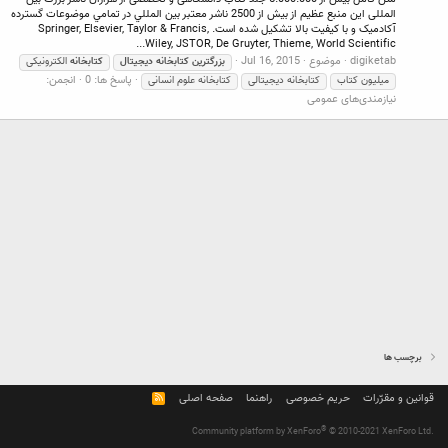
المللی اين منبع عظيم از بيش از 2500 ناشر معتبر بين المللي در تمامي موضوعات گسترده
آکادميک و با كيفيت بالا تشکيل شده است. Springer, Elsevier, Taylor & Francis,
Wiley, JSTOR, De Gruyter, Thieme, World Scientific...
digiketab
موضوع
Jul 16, 2015
بزرگترين
كتابخانه
ديجيتال
كتابخانه
الكترونيكی
پاسخ ها: 0
انجمن:
ميليون كتاب
کتابخانه دیجیتالی
کتابخانه علوم انسانی
نیازمندی‌های عمومی
برچسب ها
قوانین و مقرّرات
حریم خصوصی
راهنما
صفحه اصلی
R
S
S
®
Community platform by XenForo
© 2010-2021 XenForo Ltd.