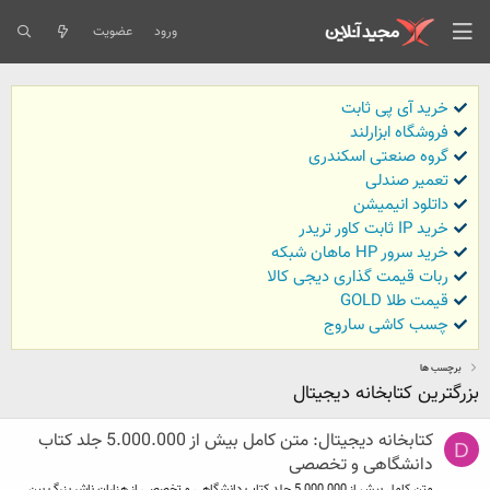
ورود
عضویت
خرید آی پی ثابت
فروشگاه ابزارلند
گروه صنعتی اسکندری
تعمیر صندلی
داتلود انیمیشن
خرید IP ثابت کاور تریدر
خرید سرور HP ماهان شبکه
ربات قیمت گذاری دیجی کالا
قیمت طلا GOLD
چسب کاشی ساروج
برچسب ها
بزرگترين كتابخانه ديجيتال
کتابخانه دیجیتال: متن كامل بيش از 5.000.000 جلد كتاب
D
دانشگاهی و تخصصی
متن كامل بيش از 5.000.000 جلد كتاب دانشگاهی و تخصصی از هزاران ناشر بزرگ بين