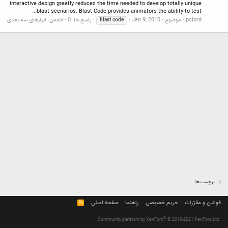
interactive design greatly reduces the time needed to develop totally unique
blast scenarios. Blast Code provides animators the ability to test...
pclord
موضوع
Jan 9, 2010
پاسخ ها: 0
انجمن:
ابزارهای سه بعدی
blast
code
برچسب ها
قوانین و مقرّرات
حریم خصوصی
راهنما
صفحه اصلی
R
S
S
®
Community platform by XenForo
© 2010-2021 XenForo Ltd.